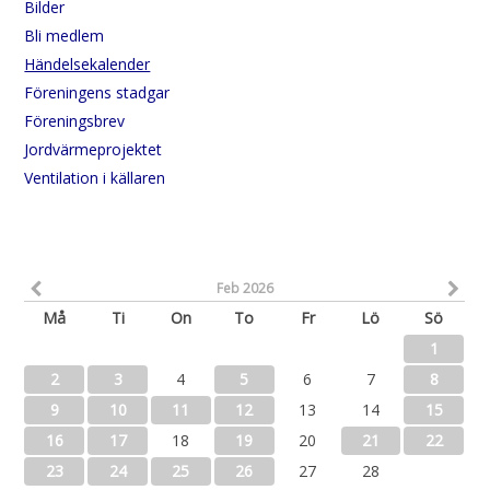
Bilder
Bli medlem
Händelsekalender
Föreningens stadgar
Föreningsbrev
Jordvärmeprojektet
Ventilation i källaren
Feb 2026
Må
Ti
On
To
Fr
Lö
Sö
1
2
3
4
5
6
7
8
9
10
11
12
13
14
15
16
17
18
19
20
21
22
23
24
25
26
27
28